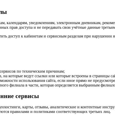
елы
ам, календарям, уведомлениям, электронным дневникам, реком
енных прав доступа и не передавать свои учётные данные третьи
тить доступ к кабинетам и сервисным разделам при нарушении 
 сервисов по техническим причинам;
, на которые ведут ссылки или которые встроены в страницы са
можности использования сайта, если иное прямо не предусмотр
тного филиала в части, которая определяется выбранным филиа
онние сервисы
еохостинги, карты, отзывы, аналитические и контентные инстру
ются правилами и политиками соответствующих третьих лиц.