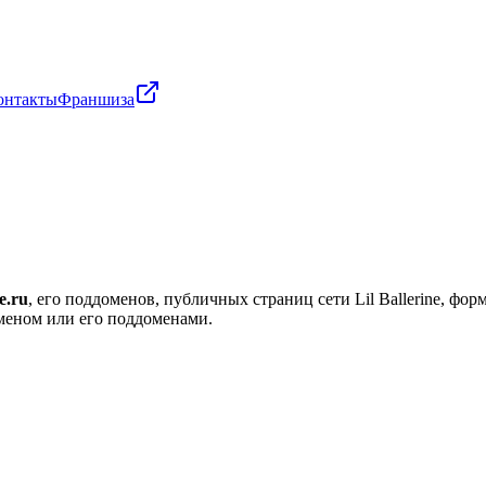
онтакты
Франшиза
ne.ru
, его поддоменов, публичных страниц сети Lil Ballerine, ф
оменом или его поддоменами.