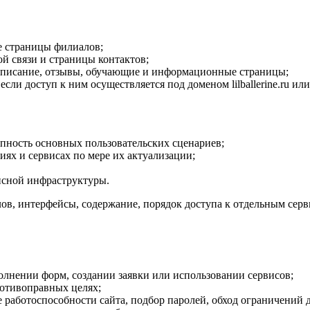
кие страницы филиалов;
ой связи и страницы контактов;
расписание, отзывы, обучающие и информационные страницы;
ли доступ к ним осуществляется под доменом lilballerine.ru ил
пность основных пользовательских сценариев;
иях и сервисах по мере их актуализации;
исной инфраструктуры.
лов, интерфейсы, содержание, порядок доступа к отдельным сер
олнении форм, создании заявки или использовании сервисов;
ротивоправных целях;
работоспособности сайта, подбор паролей, обход ограничений 